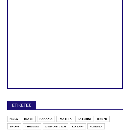
ΕΤΙΚΕΤΕΣ
PELLA
BEACH
ΠΑΡΑΛΊΑ
IMATHIA
KATERINI
DRONE
SNOW
THASSOS
ΧΙΟΝΌΠΤΩΣΗ
KOZANI
FLORINA