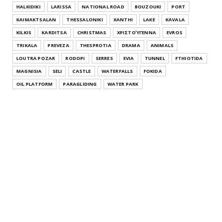
HALKIDIKI
LARISSA
NATIONAL ROAD
BOUZOUKI
PORT
KAIMAKTSALAN
THESSALONIKI
XANTHI
LAKE
KAVALA
KILKIS
KARDITSA
CHRISTMAS
ΧΡΙΣΤΟΎΓΕΝΝΑ
EVROS
TRIKALA
PREVEZA
THESPROTIA
DRAMA
ANIMALS
LOUTRA POZAR
RODOPI
SERRES
EVIA
TUNNEL
FTHIOTIDA
MAGNISIA
SELI
CASTLE
WATERFALLS
FOKIDA
OIL PLATFORM
PARAGLIDING
WATER PARK