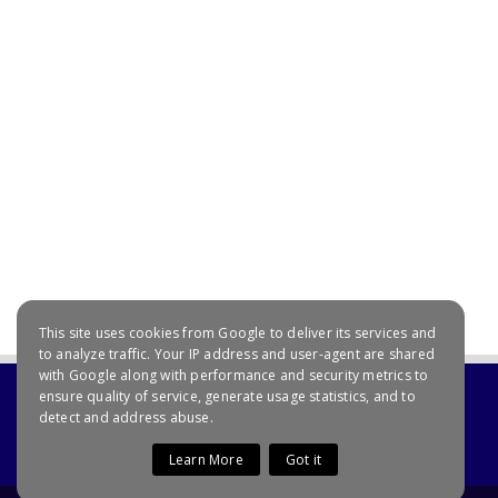
July 20, 2021
This site uses cookies from Google to deliver its services and
to analyze traffic. Your IP address and user-agent are shared
with Google along with performance and security metrics to
ensure quality of service, generate usage statistics, and to
detect and address abuse.
Learn More
Got it