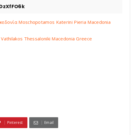
DzXfFO6k
εδονία Moschopotamos Katerini Pieria Macedonia
athilakos Thessaloniki Macedonia Greece
Pinterest
Email