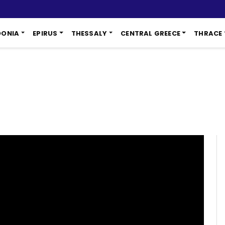
DONIA
EPIRUS
THESSALY
CENTRAL GREECE
THRACE