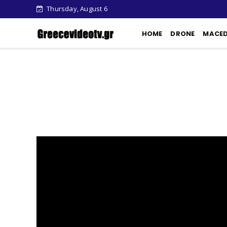
Thursday, August 6
HOME
DRONE
MACE