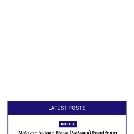
LATEST POSTS
IMATHIA
Μεθώνη - Αιγίνιο - Βέροια (διαδρομή) Road from