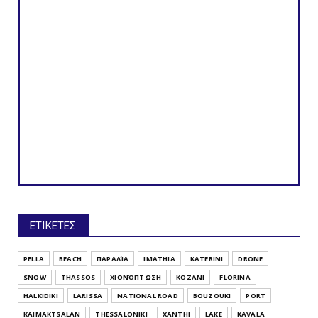
ΕΤΙΚΕΤΕΣ
PELLA
BEACH
ΠΑΡΑΛΊΑ
IMATHIA
KATERINI
DRONE
SNOW
THASSOS
ΧΙΟΝΌΠΤΩΣΗ
KOZANI
FLORINA
HALKIDIKI
LARISSA
NATIONAL ROAD
BOUZOUKI
PORT
KAIMAKTSALAN
THESSALONIKI
XANTHI
LAKE
KAVALA