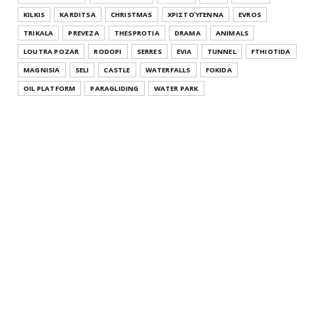
KILKIS
KARDITSA
CHRISTMAS
ΧΡΙΣΤΟΎΓΕΝΝΑ
EVROS
TRIKALA
PREVEZA
THESPROTIA
DRAMA
ANIMALS
LOUTRA POZAR
RODOPI
SERRES
EVIA
TUNNEL
FTHIOTIDA
MAGNISIA
SELI
CASTLE
WATERFALLS
FOKIDA
OIL PLATFORM
PARAGLIDING
WATER PARK