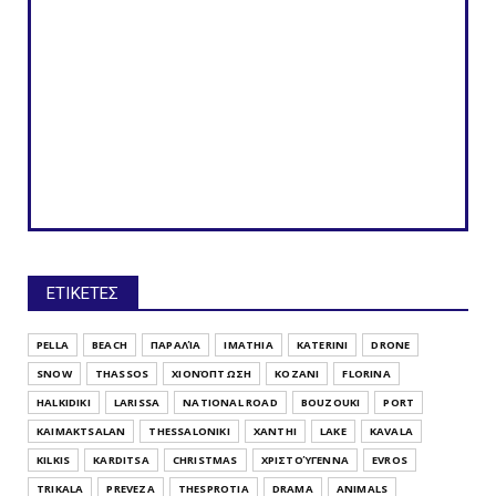
ΕΤΙΚΕΤΕΣ
PELLA
BEACH
ΠΑΡΑΛΊΑ
IMATHIA
KATERINI
DRONE
SNOW
THASSOS
ΧΙΟΝΌΠΤΩΣΗ
KOZANI
FLORINA
HALKIDIKI
LARISSA
NATIONAL ROAD
BOUZOUKI
PORT
KAIMAKTSALAN
THESSALONIKI
XANTHI
LAKE
KAVALA
KILKIS
KARDITSA
CHRISTMAS
ΧΡΙΣΤΟΎΓΕΝΝΑ
EVROS
TRIKALA
PREVEZA
THESPROTIA
DRAMA
ANIMALS