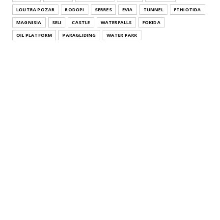
LOUTRA POZAR
RODOPI
SERRES
EVIA
TUNNEL
FTHIOTIDA
MAGNISIA
SELI
CASTLE
WATERFALLS
FOKIDA
OIL PLATFORM
PARAGLIDING
WATER PARK