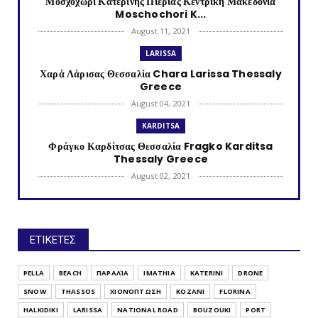
Μοσχοχώρι Κατερίνης Πιερίας Κεντρική Μακεδονία
Moschochori K...
August 11, 2021
LARISSA
Χαρά Λάρισας Θεσσαλία Chara Larissa Thessaly
Greece
August 04, 2021
KARDITSA
Φράγκο Καρδίτσας Θεσσαλία Fragko Karditsa
Thessaly Greece
August 02, 2021
KATERINI
Κονταριώτισσα Πιερίας Κεντρική Μακεδονία
Kontariotissa Kater...
ΕΤΙΚΕΤΕΣ
July 30, 2021
TRIKALA
PELLA
BEACH
ΠΑΡΑΛΊΑ
IMATHIA
KATERINI
DRONE
Λυγαριά Τρικάλων Θεσσαλία Lygaria (Ligaria)
SNOW
THASSOS
ΧΙΟΝΌΠΤΩΣΗ
KOZANI
FLORINA
Trikala Thessaly...
HALKIDIKI
LARISSA
NATIONAL ROAD
BOUZOUKI
PORT